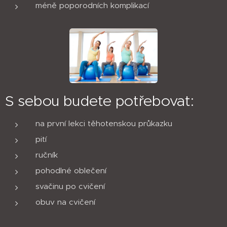
méně poporodních komplikací
S sebou budete potřebovat:
na první lekci těhotenskou průkazku
pití
ručník
pohodlné oblečení
svačinu po cvičení
obuv na cvičení