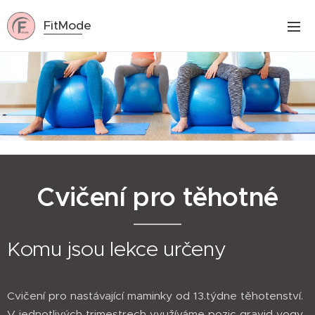
FitMode
Cvičení pro těhotné
Komu jsou lekce určeny
Cvičení pro nastávající maminky od 13.týdne těhotenství.
V jednotlivých trimestrech využíváme pozic gravid yogy