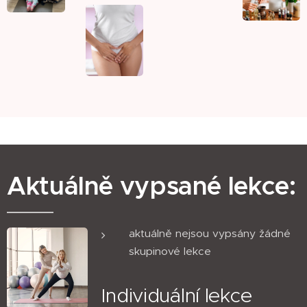
Aktuálně vypsané lekce:
aktuálně nejsou vypsány žádné
skupinové lekce
Individuální lekce